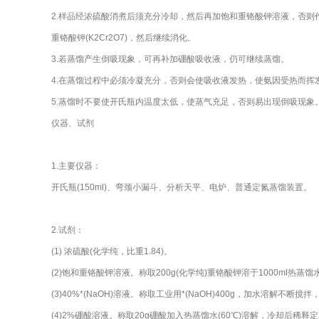
2.样品经浓硫酸消煮后须充分冷却，然后再加饱和重铬酸钾溶液，否则
重铬酸钾(K2Cr2O7)，然后继续消化。
3.若蒸馏产生倒吸现象，可再补加硼酸吸收液，仍可继续蒸馏。
4.在蒸馏过程中必须冷凝充分，否则会使吸收液发热，使氨因受热而挥
5.蒸馏时不要使开氏瓶内温度太低，使蒸气充足，否则易出现倒吸现
仪器、试剂
1.主要仪器：
开氏瓶(150ml)、弯颈小漏斗、分析天平、电炉、普通定氮蒸馏装置。
2.试剂：
(1) 浓硫酸(化学纯，比重1.84)。
(2)饱和重铬酸钾溶液。称取200g(化学纯)重铬酸钾溶于1000ml热蒸馏
(3)40%*(NaOH)溶液。称取工业用*(NaOH)400g，加水溶解不断
(4)2%硼酸溶液。称取20g硼酸加入热蒸馏水(60℃)溶解，冷却后稀释定容至