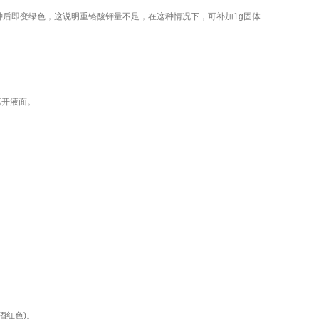
钟后即变绿色，这说明重铬酸钾量不足，在这种情况下，可补加1g固体
离开液面。
萄酒红色)。