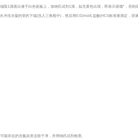
下端取1滴蒸出液于白色瓷板上，加纳氏试剂1滴，如无黄色出现，即表示蒸馏*，否则应
冲洗冷凝的管的下端(洗入三角瓶中)，然后用0.02mol/L盐酸(HCl)标准液滴
中可能存在的含氮杂质去除干净，并用纳氏试剂检查。