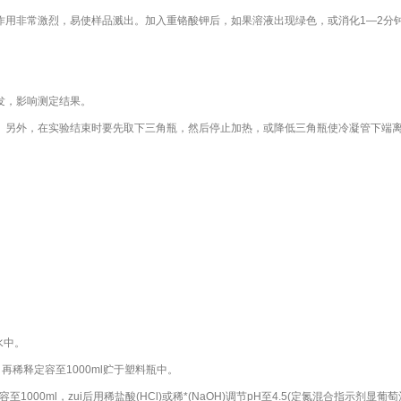
作用非常激烈，易使样品溅出。加入重铬酸钾后，如果溶液出现绿色，或消化1—2分
发，影响测定结果。
象。另外，在实验结束时要先取下三角瓶，然后停止加热，或降低三角瓶使冷凝管下端
水中。
搅拌，再稀释定容至1000ml贮于塑料瓶中。
1000ml，zui后用稀盐酸(HCl)或稀*(NaOH)调节pH至4.5(定氮混合指示剂显葡