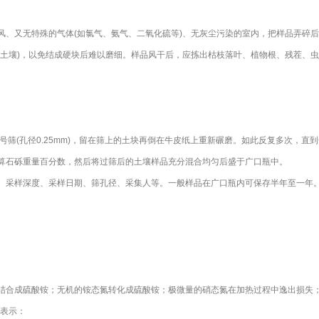
风、又无特殊的气体(如氯气、氨气、二氧化硫等)、无灰尘污染的室内，把样品弄碎
性土壤)，以免结成硬块后难以磨细。样品风干后，应拣出枯枝落叶、植物根、残茬、
60号筛(孔径0.25mm)，留在筛上的土块再倒在牛皮纸上重新碾磨。如此反复多次
算石砾重量百分数，然后将过筛后的土壤样品充分混合均匀后盛于广口瓶中。
、采样深度、采样日期、筛孔径、采集人等。一般样品在广口瓶内可保存半年至一年
结合成硫酸铵；无机的铵态氮转化成硫酸铵；极微量的硝态氮在加热过程中逸出损失；
式表示：