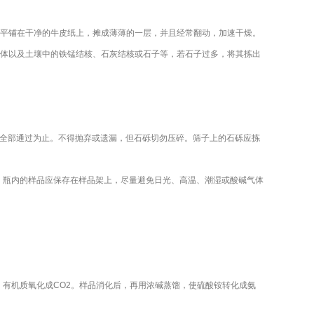
后平铺在干净的牛皮纸上，摊成薄薄的一层，并且经常翻动，加速干燥。
虫体以及土壤中的铁锰结核、石灰结核或石子等，若石子过多，将其拣出
，直到全部通过为止。不得抛弃或遗漏，但石砾切勿压碎。筛子上的石砾应拣
。瓶内的样品应保存在样品架上，尽量避免日光、高温、潮湿或酸碱气体
有机质氧化成CO2。样品消化后，再用浓碱蒸馏，使硫酸铵转化成氨