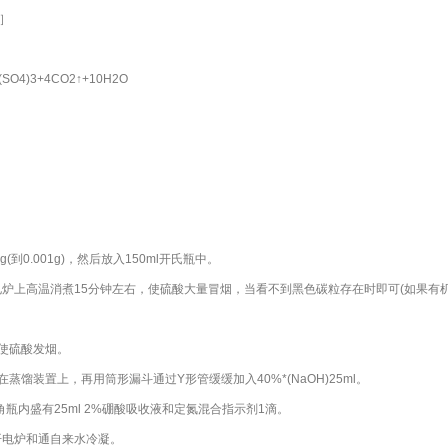
O］
(SO4)3+4CO2↑+10H2O
(到0.001g)，然后放入150ml开氏瓶中。
调温电炉上高温消煮15分钟左右，使硫酸大量冒烟，当看不到黑色碳粒存在时即可(如果
勿使硫酸发烟。
蒸馏装置上，再用筒形漏斗通过Y形管缓缓加入40%*(NaOH)25ml。
瓶内盛有25ml 2%硼酸吸收液和定氮混合指示剂1滴。
开电炉和通自来水冷凝。