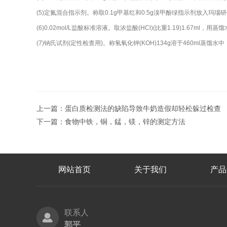
(5)定氮混合指示剂。称取0.1g甲基红和0.5g溴甲酚绿指示剂放入玛瑙研钵
(6)0.02mol/L盐酸标准溶液。取浓盐酸(HCl)(比重1.19)1.67m
(7)钠氏试剂(定性检查用)。称氢氧化钾(KOH)134g溶于460ml蒸馏
上一篇：
蛋白质检测法的缺陷导致牛奶造假却轻松躲过检查
下一篇：
食物中铁，铜，錳，镁，锌的测定方法
网站首页
关于我们
产品
联系人
郭平