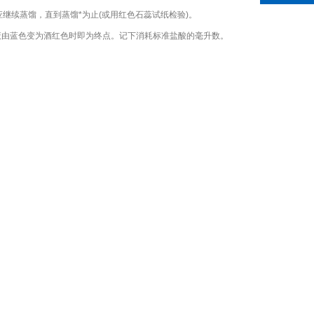
继续蒸馏，直到蒸馏*为止(或用红色石蕊试纸检验)。
定，溶液由蓝色变为酒红色时即为终点。记下消耗标准盐酸的毫升数。