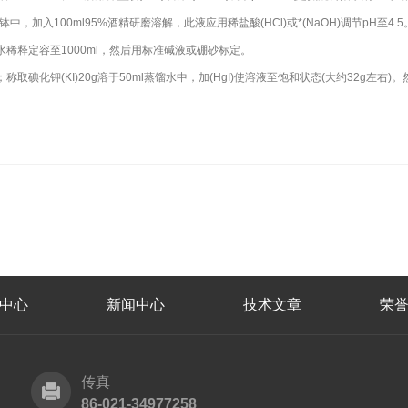
中，加入100ml95%酒精研磨溶解，此液应用稀盐酸(HCl)或*(NaOH)调节pH至4.5
l，用蒸馏水稀释定容至1000ml，然后用标准碱液或硼砂标定。
水中；称取碘化钾(KI)20g溶于50ml蒸馏水中，加(HgI)使溶液至饱和状态(大约32g左
中心
新闻中心
技术文章
荣
传真
86-021-34977258