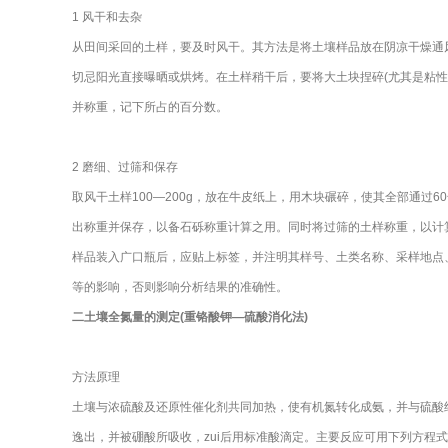
1 风干和去杂
从田间采回的土样，要及时风干。其方法是将土壤样品放在阴凉干燥通
切忌阳光直接曝晒或烘烤。在土样稍干后，要将大土块捏碎(尤其是粘
并称重，记下所占的百分数。
2 磨细、过筛和保存
取风干土样100—200g，放在牛皮纸上，用木块碾碎，使其全部通过
出称重并保存，以备石砾称重计算之用。同时将过筛的土样称重，以计
样品装入广口瓶后，应贴上标签，并注明其样号、土类名称、采样地点
等的影响，否则影响分析结果的准确性。
二土壤全氮量的测定(重铬酸钾—硫酸消化法)
方法原理
土壤与浓硫酸及还原性催化剂共同加热，使有机氮转化成氨，并与硫酸
逸出，并被硼酸所吸收，zui后用标准酸滴定。主要反应可用下列方程