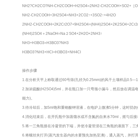
NH2?CH2CO?NH-CH2COOH+H2SO4=2NH2-CH2COOH+SO2+［
NH2-CH2COOH+3H2SO4=NH3+2CO2↑+3SO2↑+4H2O
2NH2-CH2COOH+2K2Cr2O7+9H2SO4=(NH4)2SO4+2K2SO4+2Cr2
(NH4)2SO4＋2NaOH=Na２SO4+2H2O+2NH3↑
NH3+H3BO3=H3BO3?NH3
H3BO3?NH3+HCl=H3BO3+NH4Cl
操作步骤
1.在分析天平上称取通过60号筛(孔径为0.25mm)的风干土壤样品0.5—1g
2.加浓硫酸(H2SO4)5ml，并在瓶口加一只弯颈小漏斗，然后放在
能力)。
3.待冷却后，加5ml饱和重铬酸钾溶液，在电炉上微沸5分钟，这时切
4.消化结束后，在开氏瓶中加蒸馏水或不含氮的自来水70ml，摇匀后接在
5.将一三角瓶接在冷凝管的下端，并使冷凝管浸在三角瓶的液面下，三角
6.将螺丝夹打开(蒸汽发生器内的水要预先加热至沸)，通入蒸汽，并打