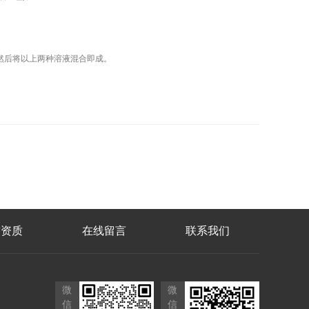
。
右)。然后将以上两种溶液混合即成。
誉资质
在线留言
联系我们
微
微
信
信