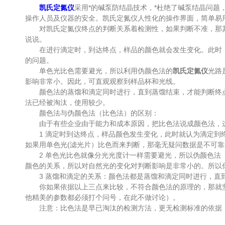
凯氏定氮仪
采用*的碱泵防结晶技术，*杜绝了碱泵结晶问
操作人员及仪器的安全。凯氏定氮仪人性化的操作界面，简单易用
对凯氏定氮仪终点的判断关系着检测性，如果判断不准，那其
说说。
在进行滴定时，到达终点，样品的颜色就会发生变化。此时，
的问题。
单色光比色需要避光，所以利用伪颜色法的
凯氏定氮仪
光路
影响非常小。因此，可直观观察到样品杯和光线。
颜色法的蒸馏和滴定同时进行，直到蒸馏结束，才能判断终点。
法已经被淘汰，使用较少。
颜色法与伪颜色法（比色法）的区别：
由于有些企业由于能力和成本原因，把比色法说成颜色法，这对
1 滴定时到达终点，样品颜色发生变化，此时就认为滴定到终
如果用单色光(滤光片）比色而来判断，那毫无疑问数据是不可靠的
2 单色光比色就像分光光度计一样需要避光，所以伪颜色法（
颜色的关系，所以对自然光的变化对判断影响是非常小的。所以
3 蒸馏和滴定的关系：颜色法都是蒸馏和滴定同时进行，直到
你如果依据以上三点来比较，不符合颜色法的原理的，那就坚
他精美的参数都必须打个问号，在此不做讨论）。
注意：比色法是早已淘汰的检测方法，更无检测标准的依据，