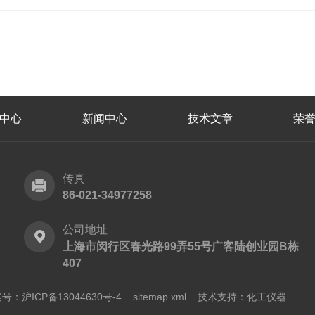
中心
新闻中心
技术文章
荣
传真
86-021-34977258
公司地址
上海市闵行区春光路99弄55号广客陆创业园B栋
407
号：沪ICP备13044630号-4
sitemap.xml
技术支持：
化工仪器