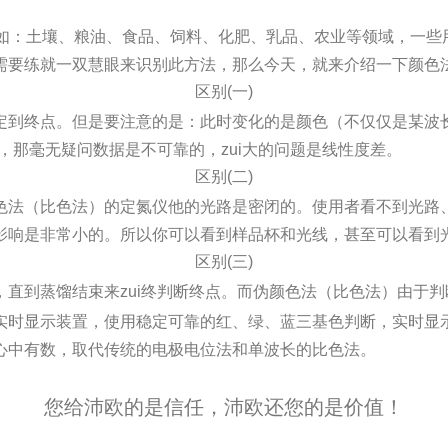
如：土壤、粮油、食品、饲料、化肥、乳品
、农业等领域，一些
需要练就一双慧眼来识别此方法，那么今天，就来介绍一下颜色
区别(一)
定到终点。但是要注意的是：此时变化的是颜
色（不仅仅是某波
，那毫无疑问数据是不可靠的，zui大的问题是线性度差。
区别(二)
色法（比色法）的定氮仪他的光路是密闭的。
使用者看不到光路
影响是非常小的。所以你可以看到样品杯和光线，甚至可以看到
区别(三)
直到蒸馏结束来zui终判断终点。而伪颜色法
（比色法）由于判
实时显示装置，
使用稳定可靠的红、绿、蓝三基色判断，实时显
心中有数，取代传统的电极电位法和单波
长的比色法。
您给沛欧的是信任，沛欧还您的是价值！