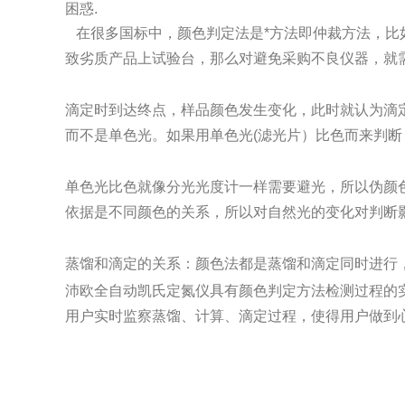
困惑.
在很多国标中，颜色判定法是*方法即仲裁方法，比
致劣质产品上试验台，那
么对避免采购不良仪器，就
滴定时到达终点，样品颜色发生变化，此时就认为滴
而不是单色光。如果用单
色光(滤光片）比色而来判断
单色光比色就像分光光度计一样需要避光，所以伪颜
依据是不同颜色的关系，
所以对自然光的变化对判断
蒸馏和滴定的关系：颜色法都是蒸馏和滴定同时进行，
沛欧全自动凯氏定氮仪具有颜色判定方法检测过程的
用户实时监察蒸馏、计算、滴定过程，使得用户做到