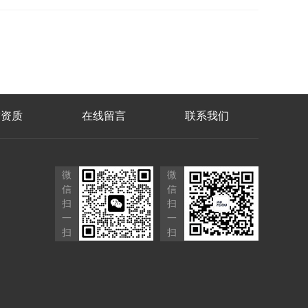
誉资质
在线留言
联系我们
微
微
信
信
扫
扫
一
一
扫
扫