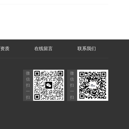
誉资质
在线留言
联系我们
微
微
信
信
扫
扫
一
一
扫
扫