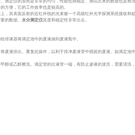
着。测定仪的加热是非常的均匀，性能也很稳定、测试出来的数据也是相
常的方便，它的工作效率也是较高的。
，其表面反射的近红外线的光束被一个高级红外光学探测系统接收和处
需要的数据。
水分测定仪
其度和稳定性非常出众。
给排液器将滴定池中的废液抽到废液瓶中。
废液排出。重复此操作，以利于排净废液管中残留的废液。如滴定池中
甲醇或乙醇擦洗。滴定管的出液管一端，有防止渗液的迷宫，需要清洗