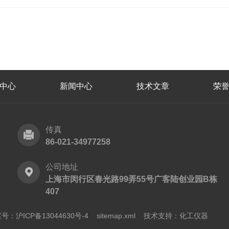
中心
新闻中心
技术文章
荣
传真
86-021-34977258
公司地址
上海市闵行区春光路99弄55号广客陆创业园B栋
407
号：沪ICP备13044630号-4
sitemap.xml
技术支持：
化工仪器