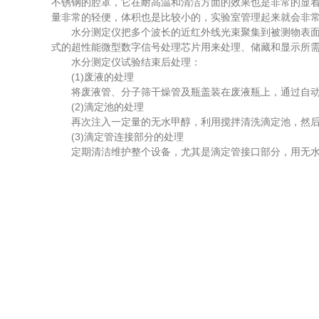
不锈钢的腔罩，它在耐高温和清洁方面的效果也是非常的显
量非常的轻便，体积也是比较小的，实验室管理起来就会非
水分测定仪把多个波长的近红外线光束聚集到被测物表面上
式的超性能微型数字信号处理芯片用来处理、储藏和显示所
水分测定仪试验结束后处理：
(1)废液的处理
将废液管、分子筛干燥管及瓶盖装在废液瓶上，通过自动
(2)滴定池的处理
再次注入一定量的无水甲醇，利用搅拌清洗滴定池，然后将
(3)滴定管连接部分的处理
定期清洁维护整个设备，尤其是滴定管接口部分，用无水