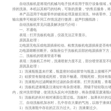
自动洗板机是将现代机械与电子技术应用于医疗设备领域，针
排的洗涤。本机以其精巧的结构，可靠的质量，*的售后服务，
本产品适用于电镀零件的镀前处理及镀后清洗、钟表零件、五金
输出频率可根据不同工作情况进行微调；超声扫频线路；
自动洗板机常见问题及解决技巧介绍：
一、不通电
表现：打开洗板机电源，仪器无法正常显示。
原因及处理：
1)电源无电压或电源插座松动。检查洗板机电源插座是否有
2)电源熔断丝断开。保险座位于洗板机后部的电源插座下方
二、洗板机的喷液管道不畅
表现：洗板机工作时，洗液喷射力度不足，部分喷管甚至不
原因及处理：
1）洗液瓶瓶盖未拧紧，瓶盖密封或硅胶管与瓶盖上接嘴不严
2）硅胶管有裂缝或死褶，管路不畅通。理顺死褶，剪掉有裂
3）洗液瓶内过滤网被所过滤的杂质堵塞。打开洗液瓶，查看
4）洗板机进液嘴及注液短针有杂质堵塞。用镊子轻轻取出堵
内，按冲洗管理键，使清洗头反向冲洗数秒，将杂质吸至废液瓶
5）洗板机的长针相对液面位置过低。洗板时，如果长针的位置
三、自动洗板机加水时，孔中存在大量的气泡，以致于液体
1）当洗液瓶中存在的正压力过大。2）洗液量过少。