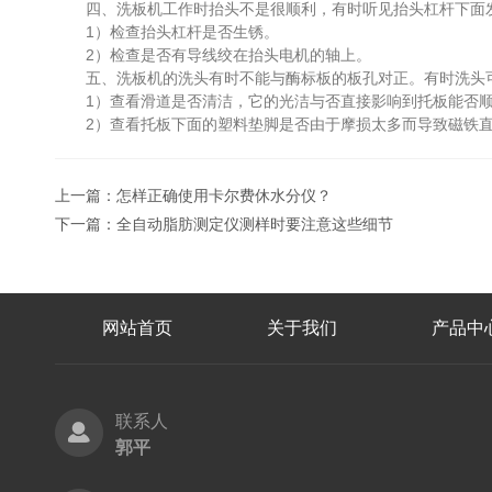
四、洗板机工作时抬头不是很顺利，有时听见抬头杠杆下面
1）检查抬头杠杆是否生锈。
2）检查是否有导线绞在抬头电机的轴上。
五、洗板机的洗头有时不能与酶标板的板孔对正。有时洗头可
1）查看滑道是否清洁，它的光洁与否直接影响到托板能否顺
2）查看托板下面的塑料垫脚是否由于摩损太多而导致磁铁直
上一篇：
怎样正确使用卡尔费休水分仪？
下一篇：
全自动脂肪测定仪测样时要注意这些细节
网站首页
关于我们
产品中
联系人
郭平