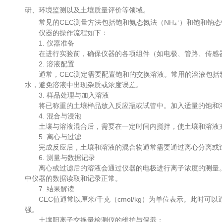
研、环境监测以及土壤质量评价等领域。
常见的CEC测量方法包括饱和氨态氮法（NH₄⁺）和饱和钠态
仪器的操作流程如下：
1. 仪器准备
在进行实验前，确保仪器的各项组件（如电极、管路、传感器
2. 溶液配置
通常，CEC测定需要配置饱和的交换溶液。常用的溶液包括氯化
水，避免溶液中出现杂质或浓度误差。
3. 样品处理与加入溶液
将已称重的土壤样品放入反应瓶或试管中。加入适量的饱和溶液
4. 混合与浸泡
土壤与溶液混合后，需要在一定时间内搅拌，使土壤和溶液充
5. 离心与过滤
完成反应后，土壤和溶液的混合物通常需要通过离心分离或过
6. 测量与数据记录
离心或过滤后的溶液会通过仪器的电极进行离子浓度的测量。大
中仪器的数据读取和记录正常。
7. 结果解读
CEC值通常以厘米/千克（cmol/kg）为单位表示。此时
强。
土壤阳离子交换量检测仪的维护与保养：