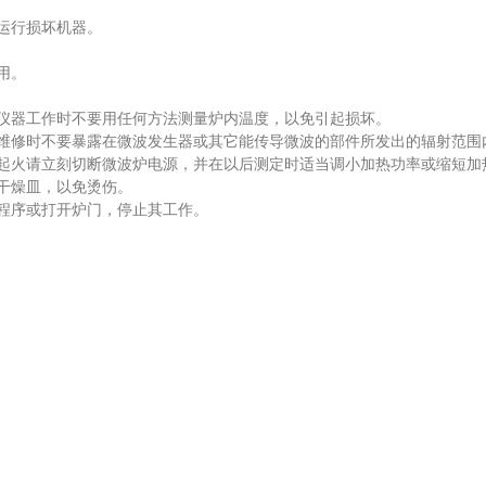
运行损坏机器。
用。
器工作时不要用任何方法测量炉内温度，以免引起损坏。
修时不要暴露在微波发生器或其它能传导微波的部件所发出的辐射范围
火请立刻切断微波炉电源，并在以后测定时适当调小加热功率或缩短加
干燥皿，以免烫伤。
程序或打开炉门，停止其工作。