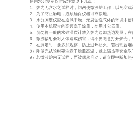
使用水分测定仪时应注意以下几点：
1、炉内无含水之试样时，切勿使微波炉工作，以免空载
2、为了防止触电，必须确保仪器可靠接地。
3、水分测定仪应在通风干燥、无腐蚀性气体的环境中使
4、使用本机配带的高频瓷干燥皿，勿用其它器皿。
5、切勿将一般的水银温度计放入炉内边加热边测量，在仪
6、微波辐射会对人体造成伤害，请不要随意打开炉壳，维
7、在测定时，要多加观察，防止过热起火。若出现冒烟起
8）刚做完试验时要注意干燥皿高温，戴上隔热手套拿取
9）若微波炉内无试样，而被偶然启动，请立即中断加热