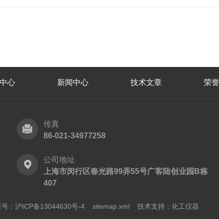
中心
新闻中心
技术文章
荣
传真
86-021-34977258
公司地址
上海市闵行区春光路99弄55号广客陆创业园B栋
407
号：沪ICP备13044630号-4
sitemap.xml
技术支持：
化工仪器