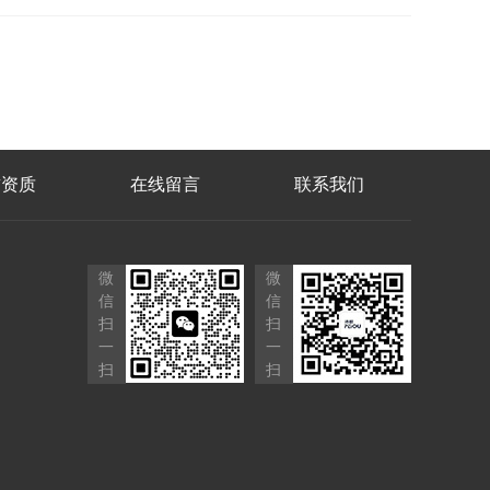
誉资质
在线留言
联系我们
微
微
信
信
扫
扫
一
一
扫
扫