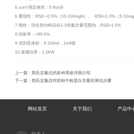
5.zui小滴定体积：0.9ul/步
6.重现性：RSD <0.5%（10-150mgN）、 RSD<1.0%（3-10m
7.线性：消化管内样品在1-3倍氮含量范围内，RSD<1.5%
8.回收率：>99.5% .
9.试剂泵体积：0-150ml，1ml/级
10.蒸馏功率：1.5KW
上一篇：
凯氏定氮仪的多种用途详细介绍
下一篇：
凯氏定氮仪对奶粉中粗蛋白含量的测试步骤
网站首页
关于我们
产品中