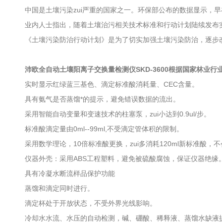
中国是土壤污染zui严重的国家之一。环保部公布的数据显示，早在2
业内人士指出，随着土壤治污相关技术标准和行动计划陆续发布
《土壤污染防治行动计划》是为了切实加强土壤污染防治，逐步改善
沛欧全自动土壤阳离子交换量检测仪SKD-3600根据国家林业行业标
实时显示红绿蓝三基色、滴定标准酸消耗量、CEC含量。
具有氨气是否蒸馏*的提示，避免错误数据的流出。
采用智能自动变量和变速技术的柱塞泵，zui小达到0.9ul/步。
标准酸滴定量由0ml--99ml,不受滴定管体积的限制。
采用数学理论，10倍标准酸更换，zui多消耗120ml新标准酸，
仪器外壳：采用ABS工程塑料，避免被硫酸腐蚀，保证仪器绝缘
具有冷凝水断流样品保护功能
蒸馏和滴定同时进行。
滴定杯处于开放状态，不受外界光线影响。
冷却水水流、水压的自动检测，碱、硼酸、稀释液、蒸馏水缺液