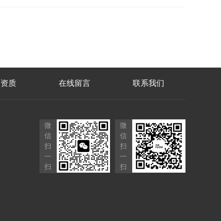
誉资质
在线留言
联系我们
微
微
信
信
扫
扫
一
一
扫
扫