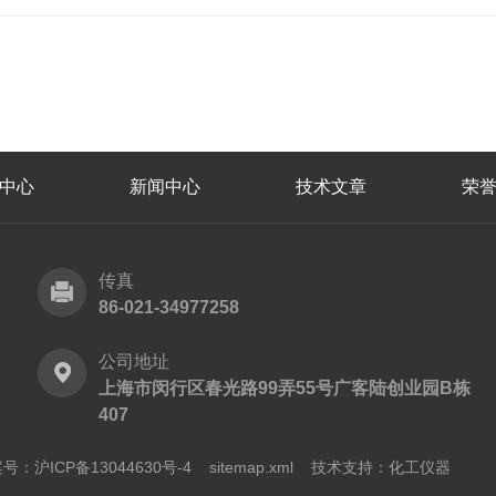
中心
新闻中心
技术文章
荣
传真
86-021-34977258
公司地址
上海市闵行区春光路99弄55号广客陆创业园B栋
407
号：沪ICP备13044630号-4
sitemap.xml
技术支持：
化工仪器