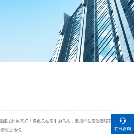
但能见到你真好！像似关在笼中的鸟儿，抵挡不住着这春暖花
在线咨询
心情更是愉悦。