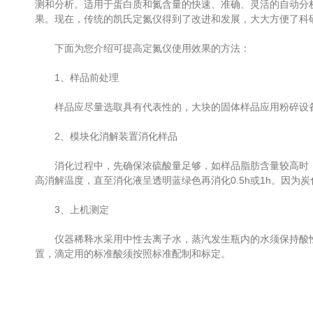
测和分析。适用于蛋白质和氮含量的快速、准确、灵活的自动分
果。现在，传统的凯氏定氮仪得到了改进和发展，大大方便了科
下面为您介绍可提高定氮仪使用效果的方法：
1、样品前处理
样品应尽量选取具有代表性的，大块的固体样品应用粉碎设备
2、模块化消解装置消化样品
消化过程中，先确保浓硫酸量足够，如样品脂肪含量较高时，
高消解温度，直至消化液呈透明蓝绿色再消化0.5h或1h。因
3、上机测定
仪器稀释水采用中性去离子水，蒸汽发生瓶内的水须保持酸性
置，滴定用的标准酸须按照标准配制和标定。