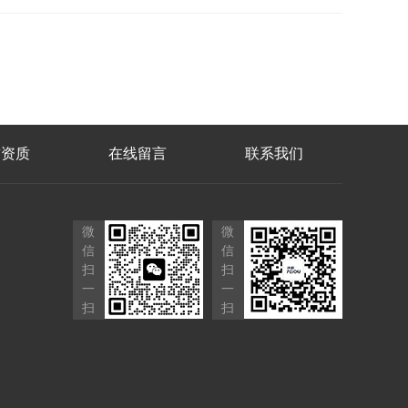
誉资质
在线留言
联系我们
微
微
信
信
扫
扫
一
一
扫
扫