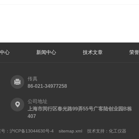
中心
新闻中心
技术文章
荣
传真
86-021-34977258
公司地址
上海市闵行区春光路99弄55号广客陆创业园B栋
407
号：沪ICP备13044630号-4
sitemap.xml
技术支持：
化工仪器