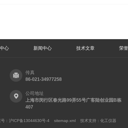
中心
新闻中心
技术文章
荣
传真
86-021-34977258
公司地址
上海市闵行区春光路99弄55号广客陆创业园B栋
407
号：沪ICP备13044630号-4
sitemap.xml
技术支持：
化工仪器