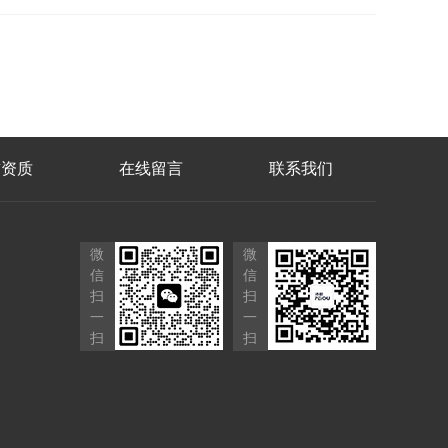
誉资质
在线留言
联系我们
微
微
信
信
扫
扫
一
一
扫
扫