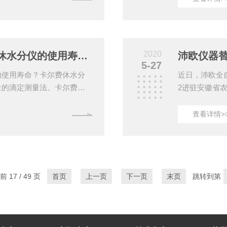
啶。本产品可以对不同物质
户的支持和鼓
电路微电脑控制。具有操作
欧的是信任，
屏显示，自动打印计算，仪
氮仪、红外石
使用卡尔费休水分仪时应注
阳离子交换量
2020
怎样做才能更好的延长卡尔费休水分仪的使用寿命？
沛欧仪器
5-27
的使用寿命？卡尔费休水分
近日，沛欧全自
量的滴定测量法。卡尔费休
2进驻安徽省
品、化学试剂、药品、化妆
中，经过沛欧
卡氏加热炉，对固体样品或
器，沛欧一直
查看详情>
于水分含量极低的样品测
一句承诺，都
样品后可自动启动功能，可
求,都是尽心
卡尔费休水分仪的维护与保
我们的职责所
硅胶垫长久使用会使针孔变
的是信任，沛
 17 / 49 页
首页
上一页
下一页
末页
跳转到第