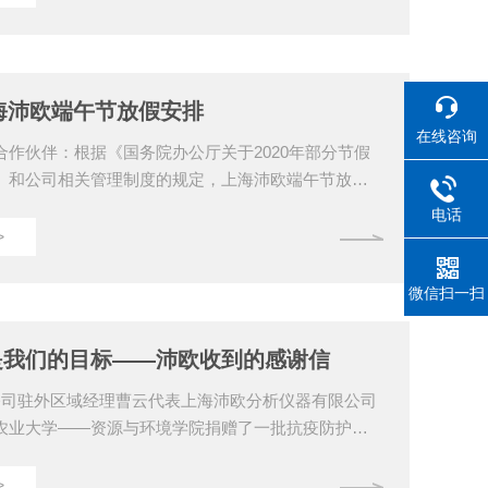
决方案和售后服务。上海沛欧分析仪器有限公司成立
，是专门从事实验室仪器设备制造研发及销售的公司。主
）自动凯氏定氮仪、红外石英消化炉、二氧化硫检测
子交换量检测仪、卡尔费休水分仪的厂家。在定氮仪
上海沛欧端午节放假安排
..
在线咨询
合作伙伴：根据《国务院办公厅关于2020年部分节假
》和公司相关管理制度的规定，上海沛欧端午节放假
0年6月25日~6月27日放假调休，共3天。6月28日
电话
上班。请公司各部门提前做好节前工作安排！节日期
>
外出做好个人防护，避免参加聚会和集体活动，度过
期。感谢各合作商对上海沛欧长期以来的支持与信
微信扫一扫
辜负您的期望，继续努力！您给沛欧的是信任，沛欧
！上海沛欧专业、专心生产凯氏定氮仪、红外石英消
是我们的目标——沛欧收到的感谢信
公司驻外区域经理曹云代表上海沛欧分析仪器有限公司
农业大学——资源与环境学院捐赠了一批抗疫防护用
老师和同学们表达了一份心意。这微不足道的一件小
校的一封感谢信！我们一点微不足道的行动却收到客
>