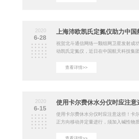
法检测过程的实时显示方法”为沛欧发明
器。多款热销产品已备好，多种型号多
款，只等您来买！买！买！您给沛欧的
值！上海沛欧专业、专心生产凯氏定氮
2020
上海沛欧凯氏定氮仪助力中国
费休水分仪、...
6-28
祝贺北斗通信网络一颗组网卫星发射成功
动凯氏定氮仪，近日在中国航天科技集
完成，上海沛欧分析仪器是凯氏定氮仪
产品已取得多项zhuan利和荣誉，此次
查看详情>>
沛欧全体员工为之自豪。沛欧产品---定氮
沛欧的是信任，沛欧还您的是价值！上
定氮仪、红外石英消化炉、卡尔费休水
壤阳离子交换量检测仪
2020
使用卡尔费休水分仪时应注意
6-15
使用卡尔费休水分仪时应注意这些！卡
正方向移动并定量进行，须加入碱性物
的试剂，同时吡啶还具有可与碘和二氧
的作用。因此，试剂必须加进甲醇或另一
查看详情>>