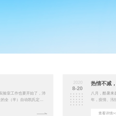
2020
热情不减，
8-20
实验室工作也要开始了，沛
八月，酷暑来
发的全（半）自动凯氏定氮
年，疫情、汛
量仪、红外石英消化炉、卡
生活也已恢复
荣誉。其中“定氮仪颜色判定
伴们坚持奔跑
查看详情>