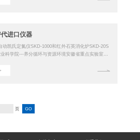
励，这也将成为沛欧以后工作中前进的动力！您给沛
沛欧还您的是价值！上海沛欧专业、专心生产凯氏定
英消化炉、卡尔费休水分仪、二氧化硫检测仪、土壤
检测仪
替代进口仪器
动凯氏定氮仪SKD-1000和红外石英消化炉SKD-20S
农业科学院---养分循环与资源环境安徽省重点实验室
工程师现场安装调试后，成功替代了原有的进口仪
以客户需求为中心，以产品质量求发展。对客户的每
>
是沛欧不懈追求的目标,我们对待客户提出的每一个需
尽力、真诚相对。上海沛欧严格要求每一个员工，这是
在,也是我们这支精英团队坚持不懈的追求。您给沛欧
欧还您的是价值！上海沛欧专业、专心生产凯...
页