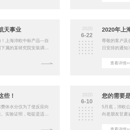
Z利，也是高校实验室*仪
赖的产品、解
种选择，总有适合您的一
于2006年
是信任，沛欧还您的是价
要生产全（半
仪、红外石英消化炉、卡尔
仪、土壤阳离
2020
航天事业
2020年
消化炉开发中申.
6-22
！上海沛欧中标产品---自
尊敬的客户及
团下属的某研究院安装调试
日安排的通知
的国标起草单位之一，沛欧
安排如下：202
能为中国航天事业做出贡献，
（周日）正常
查看详情>
仪沛欧产品---消化炉您给
间减少外出，
海沛欧专业、专心生产凯氏
一个平安的假
分仪、二氧化硫检测仪、土
赖，我们将不
还您的是价值
2020
这些！
您的需要
化...
6-10
尔费休水分仪为了使反应向
5月底，沛欧
质。实验证明，吡啶是适宜
向老朋友甘肃
化硫结合以降低二者蒸气压
品，为返校的
种含活泼OH基的溶剂，使
事却收到了学
查看详情>