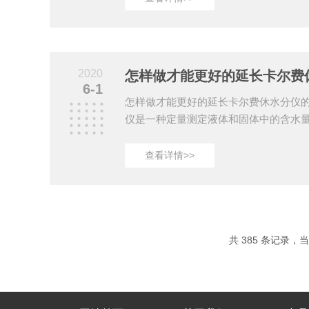
硫酸酐吡啶转变成稳定的甲基硫酸氢吡
进行微量水分测定，该仪器采用了集成
简单，分析速度快，精度高，彩色液晶
器故障自诊，菜单选择功能多样化。在
2020
意些什么？1、...
6-1
怎样做才能更好的延长卡尔费休水分仪
仪是一种定量测定液体和固体中的含水
测定可以应用于各种领域，比如测定食
品或矿物油中的含水量。本产品可连接
查看详情>>
者有副反应得液体样品进行测量；适用
量，同样适用于醛酮类样品；并且加入
计算平均值、统计数据、标准偏差等。
养小技巧：一、硅胶垫的更换进样口的
得无收缩性，使空气...
共 385 条记录，当前