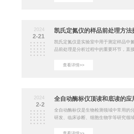
品的组成和性质。首先，它在化学分析
处理阶段。在许多化学分析实验中，需
处理，以释放目标成分或将复杂样品转
消化炉通过快速、均匀地加热样品，可
2024
凯氏定氮仪的样品前处理方法
的消解过程，提高...
2-21
凯氏定氮仪是实验室中用于测定样品中
品前处理是分析过程中的重要环节，直
性。本文将详细探讨样品前处理方法。一
酸消解法是常用的消解方法。将样品与
查看详情>>
使样品中的有机物分解，释放出氮。在
温度和时间，以确保消解效果。2.*消解
合，加热至沸腾，使样品中的有机物分
解的样品，但消解时间较长。二、样品
2024
全自动酶标仪顶读和底读的应
一定的氮含...
2-2
全自动酶标仪是生物检测领域中常用的
研发、临床诊断、细胞生物学等研究领
底读是两种常见的读数方式。本文将详
其应用。一、顶读和底读的定义1.顶读
查看详情>>