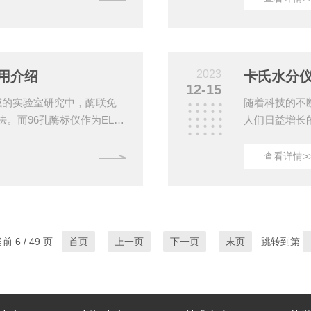
过样本层直接测量样本中的
备、蒸馏、滴
样本，如细胞培养液、细胞
比，大大提高
中，将光束从酶标仪的底部垂
时，自动化操
量样本中的光学密度。底读
二、智能化控
2023
用介绍
卡氏水分
调整蒸馏、滴定
12-15
域的实验室研究中，酶联免
随着科技的不
法。而96孔酶标仪作为ELIS
人们日益增长
提供了高效、准确的实验数
准确、便捷的
将对它的原理、特点及应用
绍它的优势及
查看详情>
光度计原理的仪器，主要用
休滴定法进行
其工作原理是将待测样品与
出样品中的水
时间的反应后，加入底物和
满足各种高精
转化为有色产物，通过测定
量，包括固体
较广，可以...
 6 / 49 页
首页
上一页
下一页
末页
跳转到第