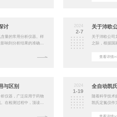
中的应用主要体现在样品前
朋友参观指导
要对样品进行消解、溶解等
从事实验室仪
化为易于检测的形式。红外
良好的口碑，
以在较短的时间内完成样品
才，为公司的发
2024
探讨
关于沛欧
2-7
氮含量的常用分析仪器。样
关于沛欧公司
接影响到分析结果的准确
之际，根据国
、样品消解1.硫酸消解法硫
宜通知如下：一
浓硫酸混合，加热至沸腾，
共计10天。
查看详情>
这个过程中，应控制好消解
好工作交接事
法*消解法是将样品与*混
部门做好节日
解。这种方法适用于不易分
家度过一个欢
稀释消解后的样品通常含有
此通知。上海沛
2024
用与区别
1-19
分析仪器，广泛应用于药物
随着科学技术
域。在检测过程中，顶读和
凯氏定氮仪作
细介绍顶读和底读的区别及
验室工作效率
：顶读是指在检测过程中，将
详细介绍。一
查看详情>