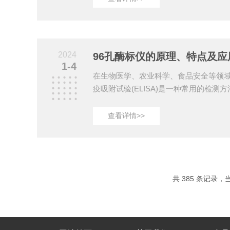
光束从酶标仪的顶部垂直照射样本，通
光学密度。顶读适用于透明或半透明的
悬液等。2.底读：底读是指在检测过程
直照射样本，通过样本层和底板反射测
2024
96孔酶标仪的原理、特点及应
适用于不...
1-4
在生物医学、农业科学、食品安全等领
疫吸附试验(ELISA)是一种常用的检测方
A实验的关键设备，为实验室科研人员
据，成为实验室科研的得力助手。本文
查看详情>>
进行详细介绍。一、原理它是一种基于
于测定酶标板中抗原和抗体的结合量。
已知浓度的抗原或抗体混合，经过一定
终止液，使反应终止。此时，酶将底物
吸...
共 385 条记录，当前