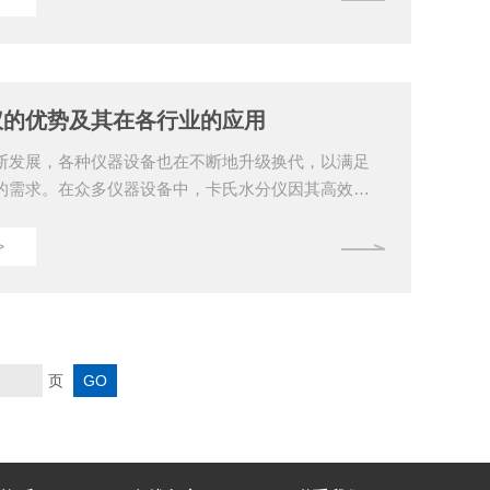
定到结果计算的全过程自动化。与传统的手动操作相
了实验室工作效率，减轻了实验人员的劳动强度。同
作也降低了人为误差，提高了测定结果的准确性。
制采用了智能化控制系统，可以根据样品的性质自动
仪的优势及其在各行业的应用
等参数...
断发展，各种仪器设备也在不断地升级换代，以满足
的需求。在众多仪器设备中，卡氏水分仪因其高效、
测量特点，受到了广泛的关注和应用。本文将详细介
其在各行业的应用。一、优势1.测量精度高采用卡尔费
>
测量，该方法具有很高的测量精度，能够准确地测量
分含量。与其他测量方法相比，测量误差较小，能够
度测量需求。2.测量范围广适用于各种样品的水分测
、液体、气体等不同形态的物质。此外，的测量范围
页