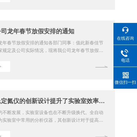
！上海沛欧分析仪器有限公司成立于2006年，是专门
器设备制造公司。经过几年的努力，在市场上留下了
更重要的是汇集了一批技术开发、管理、市场营销人
展打下了坚实的基础。...
公司龙年春节放假安排的通知
在线咨询
龙年春节放假安排的通知各部门同事：值此新春佳节
家规定及公司实际情况，现将我公司龙年春节放假事
、放假时间：自2024年2月8日至2024年2月17日，
电话
二、请各位同事确保在假期前完成本职工作，妥善安排
>
宜，确保工作连续性和客户服务不受影响。三、请各
期间的安全检查，确保人员和财产安全。四、祝愿大
微信扫一扫
乐祥和的春节，龙年大吉，身体健康，家庭幸福！特
欧分析仪器有限公司2024年2月7日
全自动凯氏定氮仪的创新设计提升了实验室效率与准确性
的不断发展，实验室设备也在不断升级换代。全自动
为实验室中常用的分析仪器，其创新设计对于提高实
和准确性具有重要意义。本文将对它的创新设计进行
、自动化程度高采用自动化技术，实现了从样品制
>