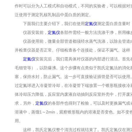
作时可以分为人工模式和自动模式，不同的实验者，可以根据对
泛使用于测定乳核乳制品中蛋白质的测定。
下面我们主要介绍下，我们在使用
定氮仪
测定蛋白质含量时
仪器安装前，
定氮仪
各部件需经一般方法洗涤干净，所用橡皮管
仪器使用前，微量全部管道都须经水蒸气洗涤，以除去管道内
并检查仪器是否正常。仔细检查各个连接处，保证不漏气。这样
定氮仪
安装完后，我们需具体对仪器的内部进行清洁。首先
毛细管等），以防爆沸。这个步骤有点类似于凯氏定氮法的消化
塞，保持水封，防止漏气。这一步可直接验证插管是否可以使用
过定氮球进入冷凝管冷却，在冷凝管下端放置一个锥形瓶接收冷凝
体冷却压力降低，反应室内废液自动抽到反应室外壳中，打开废
求，另外，
定氮仪
的各部件也得到了检验，可以及时更换漏气或
溶液中，蒸馏1～2min，观察锥形瓶内的溶液是否变色。如不变
用。
这样，凯氏定氮仪整个清洗过程就结束了。凯氏定氮仪在测定