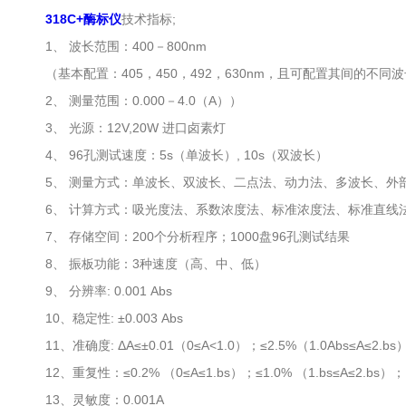
318C+酶标仪
技术指标;
1、 波长范围：400－800nm
（基本配置：405，450，492，630nm，且可配置其间的不
2、 测量范围：0.000－4.0（A））
3、 光源：12V,20W 进口卤素灯
4、 96孔测试速度：5s（单波长）, 10s（双波长）
5、 测量方式：单波长、双波长、二点法、动力法、多波长、外
6、 计算方式：吸光度法、系数浓度法、标准浓度法、标准直线
7、 存储空间：200个分析程序；1000盘96孔测试结果
8、 振板功能：3种速度（高、中、低）
9、 分辨率: 0.001 Abs
10、稳定性: ±0.003 Abs
11、准确度: ΔA≤±0.01（0≤A<1.0）；≤2.5%（1.0Abs≤A≤2.bs
12、重复性：≤0.2% （0≤A≤1.bs）；≤1.0% （1.bs≤A≤2.bs）；
13、灵敏度：0.001A