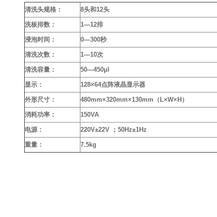
清洗头规格：
8头和12头
洗板排数：
1—12排
浸泡时间：
0—300秒
清洗次数：
1—10次
清洗容量：
50—450μl
显示：
128×64点阵液晶显示器
外形尺寸：
480mm×320mm×130mm（L×W×H）
消耗功率：
150VA
电源：
220V±22V ；50Hz±1Hz
重量：
7.5kg