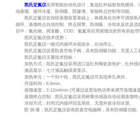
凯氏定氮仪
采用智能自动化设计，集远红外辐射加热模块、
动蒸馏、循环冷凝、防倒吸、防爆沸、智能终点控制等功能。
凯氏定氮仪在传统蒸馏装置基础上，将模具化功率可调加热系
循环、蒸馏终点自动控制、终点报警、防倒吸、冷却水反吹及流
目中：氰化物、挥发酚、COD、氨氮等应用蒸馏法的所有前处理
凯氏定氮仪技术优势：
凯氏定氮仪一键式内循环水箱加水，自动停止。
凯氏定氮仪设置防真空电子阀，具有防倒吸功能，无需人工
凯氏定氮仪主要技术指标：
加热方式：凯氏定氮仪采用进口远红外陶瓷加热炉，红外线辐射
液晶显示：七寸液晶触摸屏显示。
加热单元：一个到十组，凯氏定氮仪可实现单孔单控。
升温时间：5-8min。
蒸馏速度：2-12ml/min (可通过设置加热功率来调节蒸馏速度
蒸馏终点控制：凯氏定氮仪采用称重传感器自动侦测蒸馏终点
冷却方式：封闭式内循环回流系统，无需外接冷却水源。
防 倒 吸：凯氏定氮仪设有防真空电磁阀，具有防倒吸功能