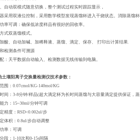
自动双模式随意切换，整个测试过程实时跟踪显示，
采用双液位控制，采用数学模型发现蒸馏杯进入干烧状态。消除蒸馏杯
率可调：确保低浓度样品有很好的回收率。
式双蒸馏模式。
酸、自动加碱、加稀释液、蒸馏、滴定、保存、 打印出计算结果.
检测条件可溯源
：天平数据自动输入、检测数据无线传输到电脑。
动土壤阳离子交换量检测仪
技术参数：
0.07cmol/KG-140mol/KG
间：3-8分钟/样品(超大滴定杯为长时间蒸馏与大容量滴定提供保证，蒸
：15~30ml/分钟可调
度：RSD<0.002ul/步
积：0.8ul/步自动调整
功率：可调
：1-10次和0-15s间隔