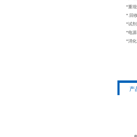
*重现性：
*.回收率：
*试剂泵体
*电源：AC
*消化管尺
产