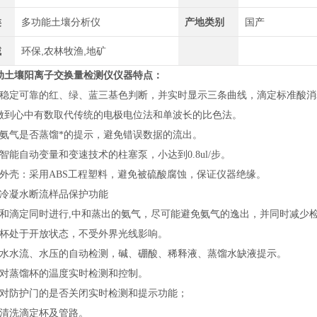
类
多功能土壤分析仪
产地类别
国产
域
环保,农林牧渔,地矿
动土壤阳离子交换量检测仪
仪器特点：
定可靠的红、绿、蓝三基色判断，并实时显示三条曲线，滴定标准酸消耗
做到心中有数取代传统的电极电位法和单波长的比色法。
气是否蒸馏*的提示，避免错误数据的流出。
能自动变量和变速技术的柱塞泵，小达到0.8ul/步。
壳：采用ABS工程塑料，避免被硫酸腐蚀，保证仪器绝缘。
凝水断流样品保护功能
滴定同时进行,中和蒸出的氨气，尽可能避免氨气的逸出，并同时减少
处于开放状态，不受外界光线影响。
水流、水压的自动检测，碱、硼酸、稀释液、蒸馏水缺液提示。
蒸馏杯的温度实时检测和控制。
防护门的是否关闭实时检测和提示功能；
洗滴定杯及管路。