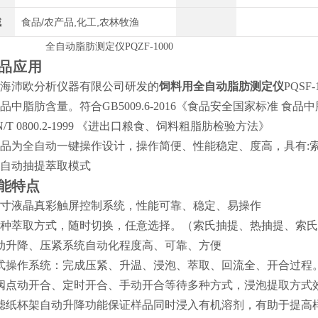
域
食品/农产品,化工,农林牧渔
全自动脂肪测定仪
PQZF-1000
品应用
海沛欧分析仪器有限公司研发的
饲料用全自动脂肪测定仪
PQSF-
品中脂肪含量
。
符合
GB5009.6-2016《
食品安全国家标准
食品中
/T 0800.2-1999 《
进出口粮食
、
饲料粗脂肪检验方法
》
品为全自动一键操作设计
，
操作简便
、
性能稳定
、
度高
，
具有
:
自动抽提萃取模式
能特点
寸液晶真彩触屏控制系统
，
性能可靠
、
稳定
、
易操作
种萃取方式
，
随时切换
，
任意选择
。（
索氏抽提
、
热抽提
、
索氏
动升降
、
压紧系统自动化程度高
、
可靠
、
方便
式操作系统
：
完成压紧
、
升温
、
浸泡
、
萃取
、
回流全
、
开合过程
阀点动开合
、
定时开合
、
手动开合等待多种方式
，
浸泡提取方式
滤纸杯架自动升降功能保证样品同时浸入有机溶剂
，
有助于提高