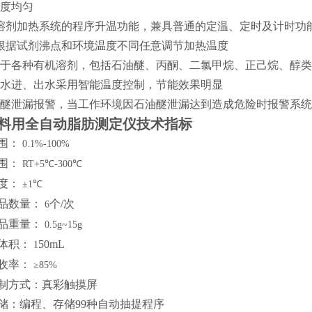
度均匀
溶剂加热系统的程序升温功能
，
兼具普通的定温
、
定时及计时功
根据试剂沸点和环境温度不同任意调节加热温度
于各种有机溶剂
，
包括石油醚
、
丙酮
、
二氯甲烷
、
正己烷
、
醇类
水进
、
出水采用智能温度控制
，
节能效果明显
醚泄漏报警
，
当工作环境因石油醚泄漏达到造成危险时报警系统
料用全自动脂肪测定仪技术指标
围
：
0.1%-100%
围
：
RT+5℃-300℃
度
：
±1℃
品数量
：
个
/
次
6
品重量
：
0.5g~15g
体积
：
5
0mL
1
收率
：
≥85%
制方式
：
真彩触摸屏
储
：
编程
、
存储
9
9
种自动抽提程序