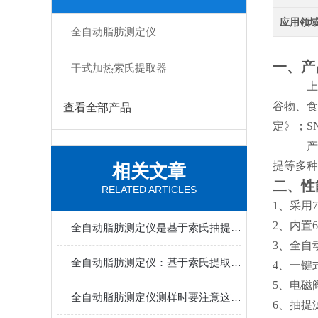
应用领
全自动脂肪测定仪
一、
产
干式加热索氏提取器
上
谷物
、
食
查看全部产品
定
》；
SN
产
提等多种
相关文章
二、性
RELATED ARTICLES
1、
采用
7
2、
内置
6
全自动脂肪测定仪是基于索氏抽提原理的实验室检测仪器
3、
全自
全自动脂肪测定仪：基于索氏提取原理的实验室设备
4、
一键
5、
电磁
全自动脂肪测定仪测样时要注意这些细节
6、
抽提