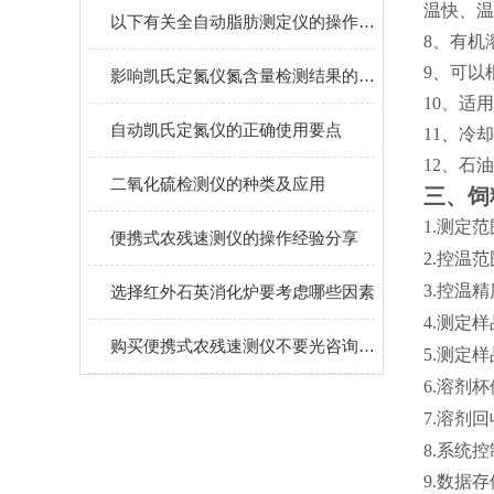
温快
、
温
以下有关全自动脂肪测定仪的操作步骤，要认真看完哦
8、
有机
9、
可以
影响凯氏定氮仪氮含量检测结果的因素有哪些
10、
适用
自动凯氏定氮仪的正确使用要点
11、
冷却
12、
石油
二氧化硫检测仪的种类及应用
三、饲
1.
测定范
便携式农残速测仪的操作经验分享
2.
控温范
3.
控温精
选择红外石英消化炉要考虑哪些因素
4.
测定样
购买便携式农残速测仪不要光咨询价格一定要实地考察
5.
测定样
6.
溶剂杯
7.
溶剂回
8.
系统控
9.
数据存