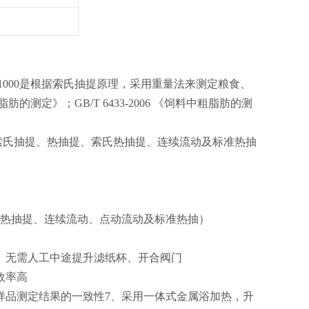
1000
是根据索氏抽提原理
，
采用重量法来测定粮食
、
脂肪的测定
》；
GB/T 6433-2006 《
饲料中粗脂肪的测
索氏抽提
、
热抽提
、
索氏热抽提
、
连续流动及标准热抽
热抽提
、
连续流动
、
点动流动及标准热抽
）
。
无需人工中途提升滤纸杯
、
开合阀门
效率高
样品测定结果的一致性
7、
采用一体式金属浴加热
，
升