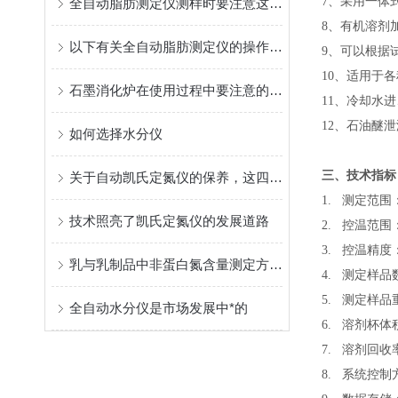
7、采用一体
全自动脂肪测定仪测样时要注意这些细节
8、有机溶剂
以下有关全自动脂肪测定仪的操作步骤，要认真看完哦
9、可以根据
10、适用于
石墨消化炉在使用过程中要注意的事项
11、冷却水
12、石油醚
如何选择水分仪
三、技术指标
关于自动凯氏定氮仪的保养，这四点很重要
1. 测定范围： 
技术照亮了凯氏定氮仪的发展道路
2. 控温范围：
3. 控温精度：
乳与乳制品中非蛋白氮含量测定方法的改进
4. 测定样品
5. 测定样品重
全自动水分仪是市场发展中*的
6. 溶剂杯体
7. 溶剂回收
8. 系统控