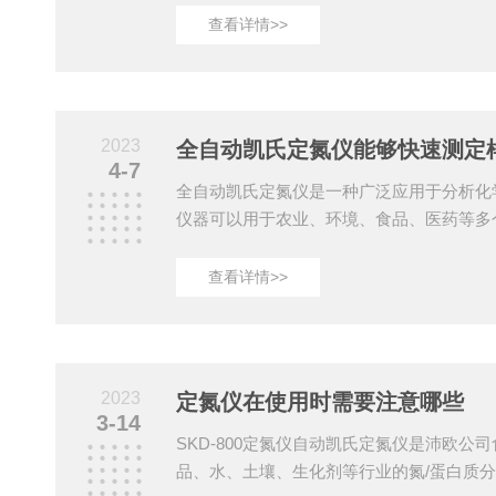
定测试参数并启动测试程序，仪器将自动进
查看详情>>
至测试结束，显示出测试结果(水分含量)。
农业、食品、医药、化工、纺织等各个领域
蔬菜、果品、肉类、奶制品、药材、化工原
程中，也能够提高生产效率，减少生产损失
2023
全自动凯氏定氮仪能够快速测定
定性。具体来...
4-7
全自动凯氏定氮仪是一种广泛应用于分析化
仪器可以用于农业、环境、食品、医药等多
和检测，如土壤中的氮素含量、水体中的氨
器还可以用于质量控制和质量保证等方面的
查看详情>>
确地测定样品中的氮含量。传统的凯氏法需
匀、升温等步骤，耗时且易受人为因素影响
在较短的时间内自动完成整个过程，并且能
性。本仪器具有高度的灵敏度和精度。该仪
2023
定氮仪在使用时需要注意哪些
术和数据处理方法，能...
3-14
SKD-800定氮仪自动凯氏定氮仪是沛欧公
品、水、土壤、生化剂等行业的氮/蛋白质