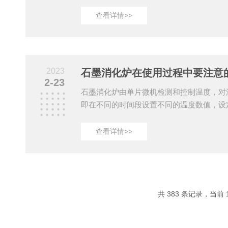
意：1、严禁个溶液桶中有固体颗粒杂质，
缝隙，导致抽液不良或无法抽液，导致仪器
查看详情>>
害仪器，但无专业人员的情况下该故障不容
良或无法抽液，请将洗瓶出液口塞进对应溶
器放入定氮管和接收瓶，进入功能界面，选
化，开始，同时将洗瓶里面的蒸馏水强行灌
2023
石墨消化炉在使用过程中要注意
止，在将...
2-23
石墨消化炉由单片微机检测和控制温度，对
即在不同的时间段设置不同的温度数值，设
制，使加热炉进一步达到使试样置入消化管
的热效应，在消化前置入催化剂进一步加速
查看详情>>
间。消化管内防止有害气体的外逸，又省略
橱，一般试样经60分钟左右消化煮解，即
机机箱采用特制喷塑钢板，工作台面采用不
好的耐腐蚀性，颜色美观；外壳采用双层设
酸铝隔热层，具有双...
共 383 条记录，当前 1